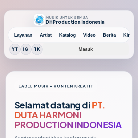
♪
♫
MUSIK UNTUK SEMUA
DHProduction Indonesia
ang
Layanan
Artist
Katalog
Video
Berita
Kirim
YT
IG
TK
Masuk
LABEL MUSIK • KONTEN KREATIF
Selamat datang di
PT.
DUTA HARMONI
PRODUCTION INDONESIA
Kami menghadirkan konten musik